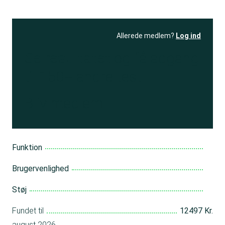
Allerede medlem?
Log ind
Se resultatet
og få adgang
til 150+ andre test
Bliv medlem
Funktion
Brugervenlighed
Støj
Fundet til
12497 Kr.
august 2026