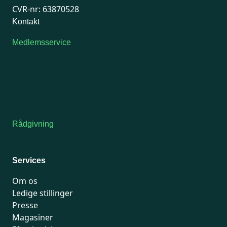
CVR-nr: 63870528
Kontakt
Medlemsservice
Man-tirsdag: kl. 9-12
Onsdag: Lukket
Tors-fredag: kl. 9-12
7741 7741
Kontakt medlemsservice
Rådgivning
For medlemmer: 7741 7777
Man-fredag 9-15
Services
Om os
Ledige stillinger
Presse
Magasiner