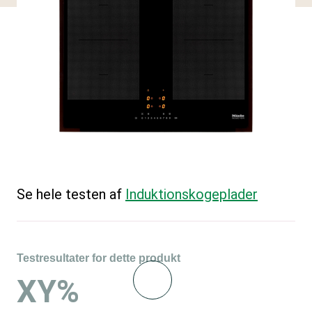
Se hele testen af
Induktions­kogeplader
Testresultater for dette produkt
XY%