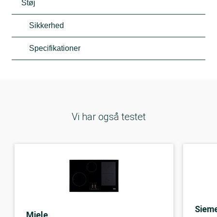
Støj
Sikkerhed
Specifikationer
Vi har også testet
Siem
Miele