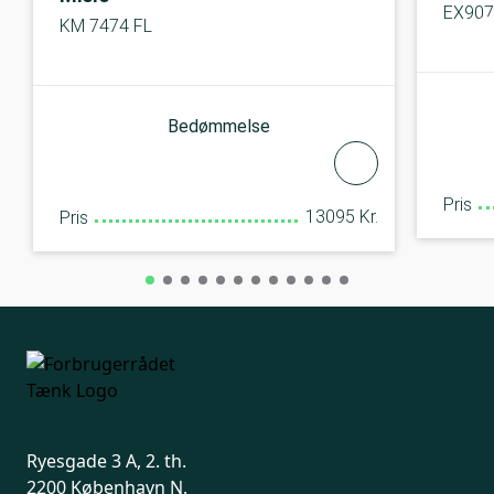
EX90
KM 7474 FL
Bedømmelse
Pris
13095 Kr.
Pris
Ryesgade 3 A, 2. th.
2200 København N.