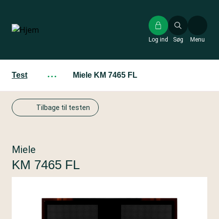
Gå
til
hovedindhold
Log ind
Søg
Menu
Test
···
Miele KM 7465 FL
Tilbage til testen
Miele
KM 7465 FL