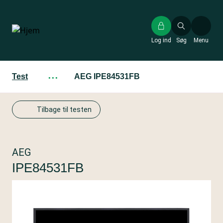
Gå
til
hovedindhold
Log ind
Søg
Menu
Test
···
AEG IPE84531FB
Tilbage til testen
AEG
IPE84531FB