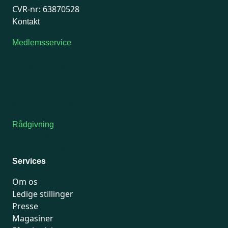
CVR-nr: 63870528
Kontakt
Medlemsservice
Man-tirsdag: kl. 9-12
Onsdag: Lukket
Tors-fredag: kl. 9-12
7741 7741
Kontakt medlemsservice
Rådgivning
For medlemmer: 7741 7777
Man-fredag 9-15
Services
Om os
Ledige stillinger
Presse
Magasiner