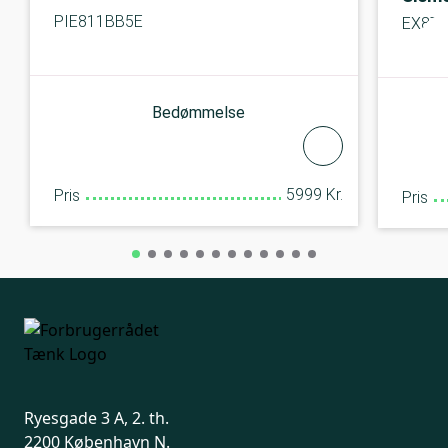
PIE811BB5E
EX875
Bedømmelse
5999 Kr.
Pris
Pris
Ryesgade 3 A, 2. th.
2200 København N.