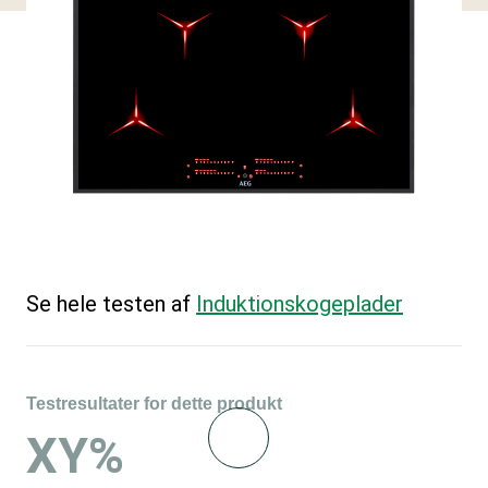
Se hele testen af
Induktions­kogeplader
Testresultater for dette produkt
XY%