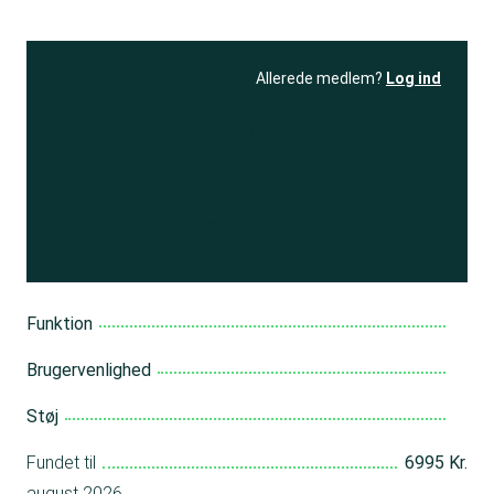
Allerede medlem?
Log ind
Se resultatet
og få adgang
til 150+ andre test
Bliv medlem
Funktion
Brugervenlighed
Støj
Fundet til
6995 Kr.
august 2026