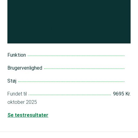
Se resultatet
og få adgang
til 150+ andre test
Bliv medlem
Funktion
Brugervenlighed
Støj
Fundet til
9695 Kr.
oktober 2025
Se testresultater