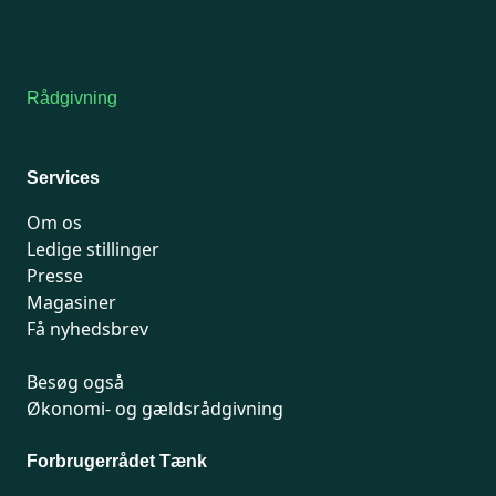
Tors-fredag: kl. 9-12
7741 7741
Kontakt medlemsservice
Rådgivning
For medlemmer: 7741 7777
Man-fredag 9-15
Services
Om os
Ledige stillinger
Presse
Magasiner
Få nyhedsbrev
Besøg også
Økonomi- og gældsrådgivning
Forbrugerrådet Tænk