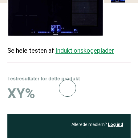
Se hele testen af
Induktions­kogeplader
Testresultater for dette produkt
XY%
Allerede medlem?
Log ind