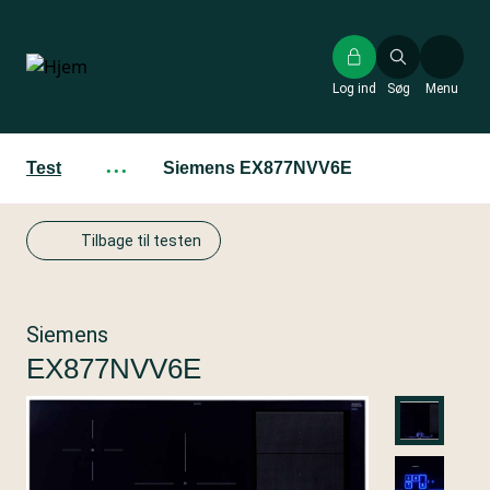
Gå
til
hovedindhold
Log ind
Søg
Menu
Test
···
Siemens EX877NVV6E
Tilbage til testen
Siemens
EX877NVV6E