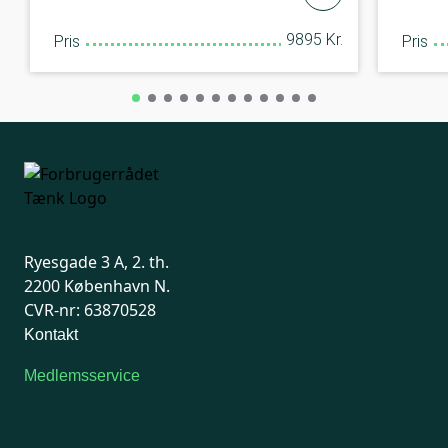
9895 Kr.
Pris
Pris
Ryesgade 3 A, 2. th.
2200 København N.
CVR-nr: 63870528
Kontakt
Medlemsservice
Man-tirsdag: kl. 9-12
Onsdag: Lukket