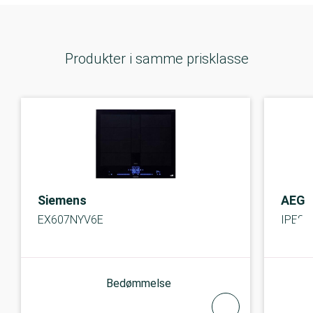
Produkter i samme prisklasse
Siemens
AEG
EX607NYV6E
IPE84
Bedømmelse