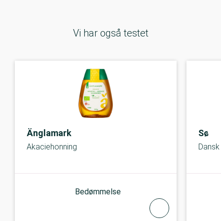
Vi har også testet
Änglamark
Søbo
Akaciehonning
Dansk
Bedømmelse