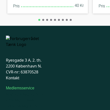
40 Kr.
Pris
Pris
Ryesgade 3 A, 2. th.
2200 København N.
CVR-nr: 63870528
Kontakt
Medlemsservice
Man-tirsdag: kl. 9-12
Onsdag: Lukket
Tors-fredag: kl. 9-12