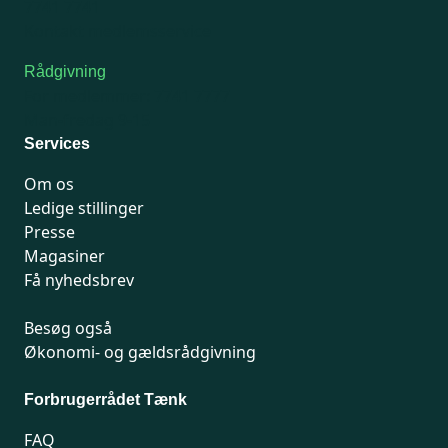
7741 7741
Kontakt medlemsservice
Rådgivning
For medlemmer: 7741 7777
Man-fredag 9-15
Services
Om os
Ledige stillinger
Presse
Magasiner
Få nyhedsbrev
Besøg også
Økonomi- og gældsrådgivning
Forbrugerrådet Tænk
FAQ