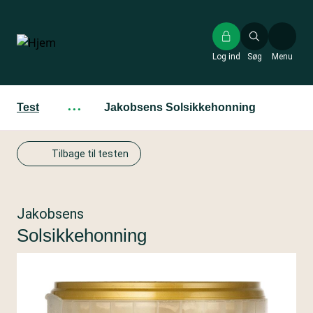
Gå
til
hovedindhold
Log ind
Søg
Menu
Test
···
Jakobsens Solsikkehonning
Tilbage til testen
Jakobsens
Solsikkehonning