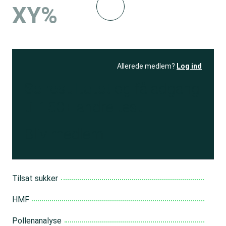
XY%
Allerede medlem?
Log ind
Se resultatet
og få adgang
til 150+ andre test
Bliv medlem
Tilsat sukker
HMF
Pollenanalyse