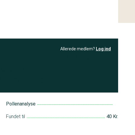
Allerede medlem?
Log ind
resultatet
Bliv medlem
få adgang til
+ andre test
Pollenanalyse
Fundet til
40 Kr.