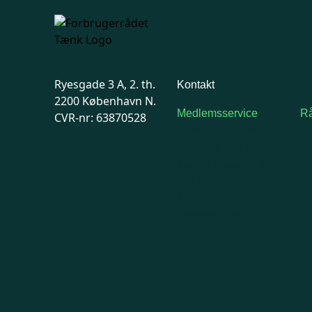
Ryesgade 3 A, 2. th.
Kontakt
2200 København N.
Medlemsservice
Rå
CVR-nr: 63870528
Man-tirsdag: kl. 9-12
F
Onsdag: Lukket
7
Tors-fredag: kl. 9-12
Ma
7741 7741
Kontakt
medlemsservice