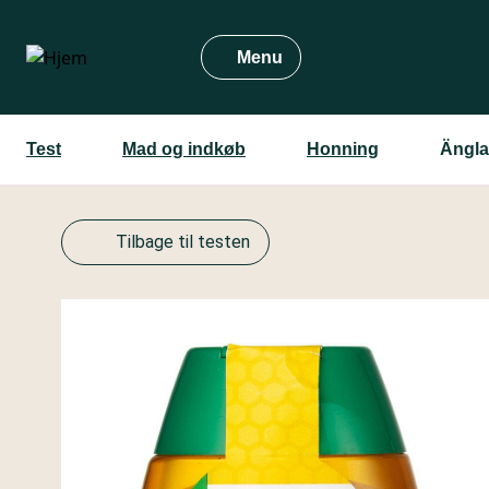
Gå
til
Menu
hovedindhold
Test
Mad og indkøb
Honning
Ängla
Tilbage til testen