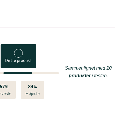
Dette produkt
Sammenlignet med
10
produkter
i testen.
67%
84%
aveste
Højeste