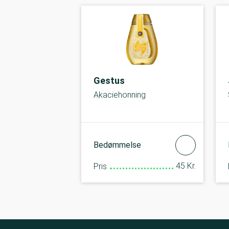
Gestus
Akaciehonning
Bedømmelse
45 Kr.
Pris