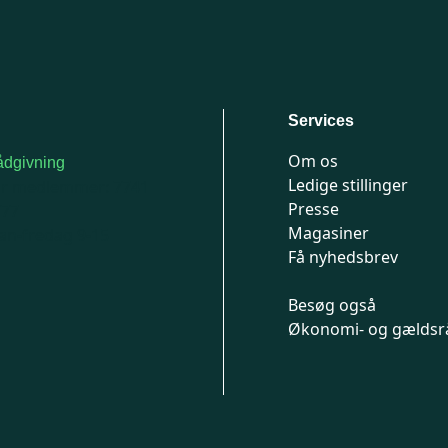
Services
Om os
dgivning
Ledige stillinger
or medlemmer: 7741
Presse
777
Magasiner
n-fredag 9-15
Få nyhedsbrev
Besøg også
Økonomi- og gældsr