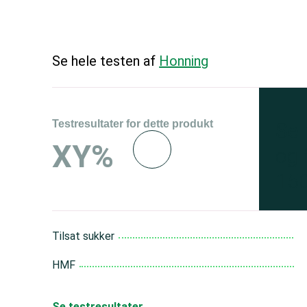
Se hele testen af
Honning
Testresultater for dette produkt
Se 
XY%
og 
150
Tilsat sukker
HMF
Se testresultater