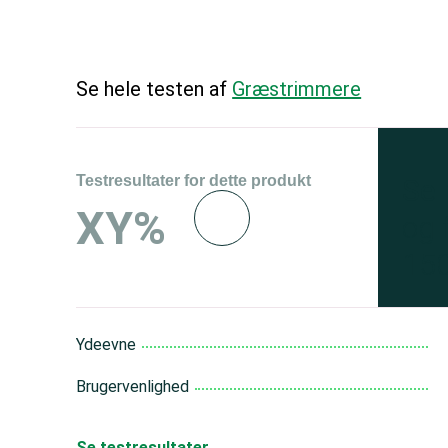
Se hele testen af
Græstrimmere
Testresultater for dette produkt
Se 
XY%
og 
150
Ydeevne
Brugervenlighed
Se testresultater