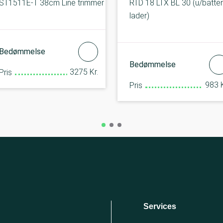
ST1511E-T 38cm Line trimmer
RTD 18 LTX BL 30 (u/batter
lader)
Bedømmelse
Bedømmelse
3275 Kr.
Pris
983 K
Pris
Services