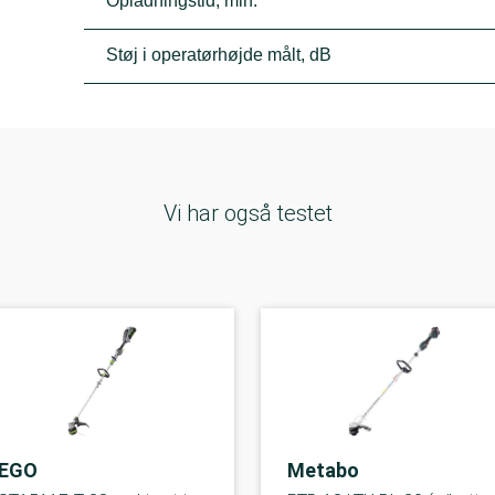
Opladningstid, min.
Støj i operatørhøjde målt, dB
Vi har også testet
EGO
Metabo