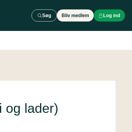
Søg
Bliv medlem
Log ind
 og lader)