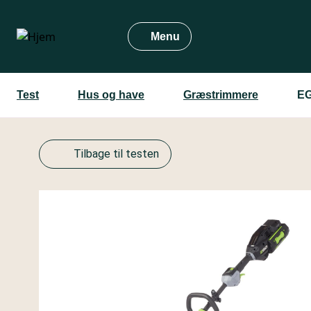
Gå
til
Menu
hovedindhold
Test
Hus og have
Græstrimmere
EG
Tilbage til testen