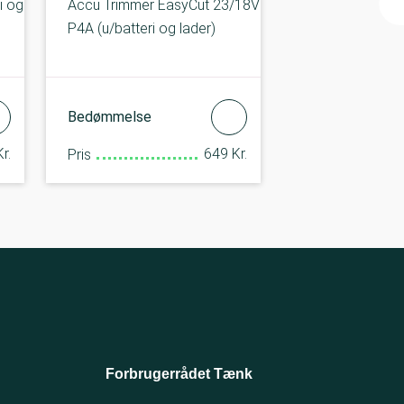
i og
Accu Trimmer EasyCut 23/18V
P4A (u/batteri og lader)
Bedømmelse
r.
649 Kr.
Pris
Forbrugerrådet Tænk