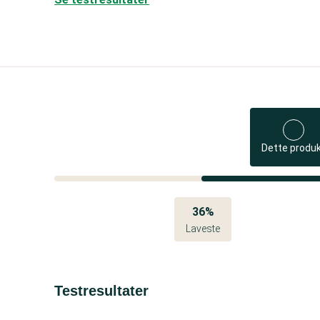
Dette produ
36%
Laveste
Testresultater