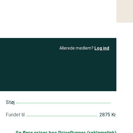
Allerede medlem?
Log ind
resultatet
Bliv medlem
få adgang til
+ andre test
Støj
Fundet til
2875 Kr.
Se flere priser hos PriceRunner (reklamelink)