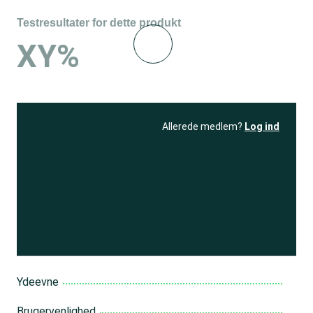
Testresultater for dette produkt
XY%
Allerede medlem?
Log ind
Se resultatet
og få adgang
til 150+ andre test
Bliv medlem
Ydeevne
Brugervenlighed