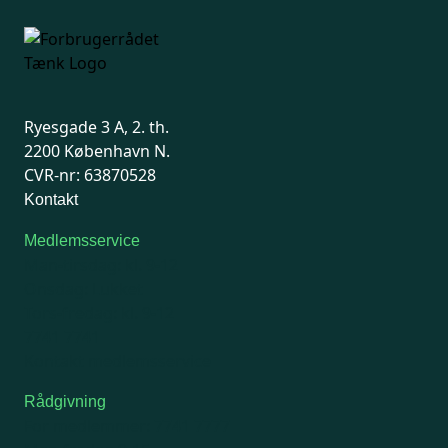
Ryesgade 3 A, 2. th.
2200 København N.
CVR-nr: 63870528
Kontakt
Medlemsservice
Man-tirsdag: kl. 9-12
Onsdag: Lukket
Tors-fredag: kl. 9-12
7741 7741
Kontakt medlemsservice
Rådgivning
For medlemmer: 7741 7777