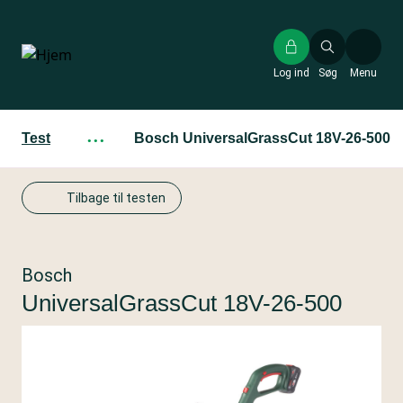
Gå
til
hovedindhold
Log ind
Søg
Menu
Test
···
Bosch UniversalGrassCut 18V-26-500
Tilbage til testen
Bosch
UniversalGrassCut 18V-26-500