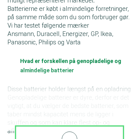
muligt repræsenterer markedet.
Batterierne er købt i almindelige forretninger,
på samme måde som du som forbruger gør.
Vi har testet følgende mærker
Ansmann, Duracell, Energizer, GP, Ikea,
Panasonic, Philips og Varta
Hvad er forskellen på genopladelige og
almindelige batterier
Disse batterier holder længst på en opladning
Genopladelige batterier er dyre, derfor er det
vigtigt, at du vælger de bedste batterier, som
taber mindst kapacitet mens de ligger i
skuffen og som kan klare flest op- og
afladninger uden at miste deres kraft.