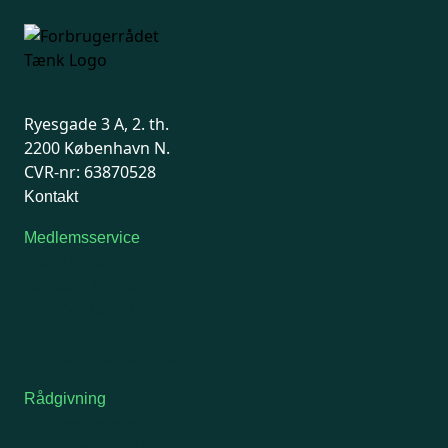
Ryesgade 3 A, 2. th.
2200 København N.
CVR-nr: 63870528
Kontakt
Medlemsservice
Man-tirsdag: kl. 9-12
Onsdag: Lukket
Tors-fredag: kl. 9-12
7741 7741
Kontakt medlemsservice
Rådgivning
For medlemmer: 7741 7777
Man-fredag 9-15