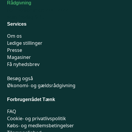
Rådgivning
For medlemmer: 7741 7777
Man-fredag 9-15
Services
Om os
Ledige stillinger
Presse
Magasiner
Få nyhedsbrev
Besøg også
Økonomi- og gældsrådgivning
Forbrugerrådet Tænk
FAQ
Cookie- og privatlivspolitik
Købs- og medlemsbetingelser