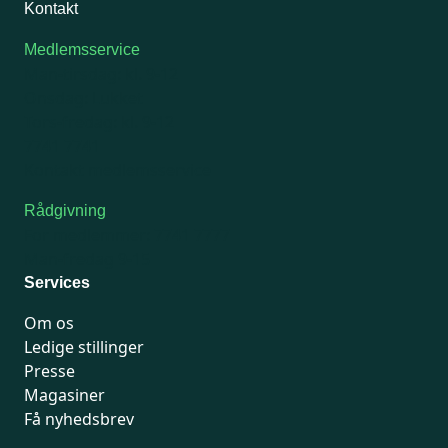
Kontakt
Medlemsservice
Man-tirsdag: kl. 9-12
Onsdag: Lukket
Tors-fredag: kl. 9-12
7741 7741
Kontakt medlemsservice
Rådgivning
For medlemmer: 7741 7777
Man-fredag 9-15
Services
Om os
Ledige stillinger
Presse
Magasiner
Få nyhedsbrev