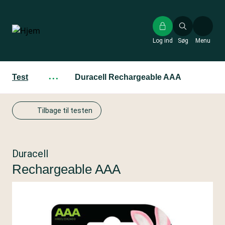
Gå
til
hovedindhold
Log ind
Søg
Menu
Test
···
Duracell Rechargeable AAA
Tilbage til testen
Duracell
Rechargeable AAA