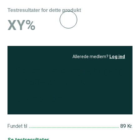
Testresultater for dette produkt
XY%
Allerede medlem?
Log ind
Se resultatet
og få adgang
til 150+ andre test
Bliv medlem
Fundet til
89 Kr.
Se testresultater