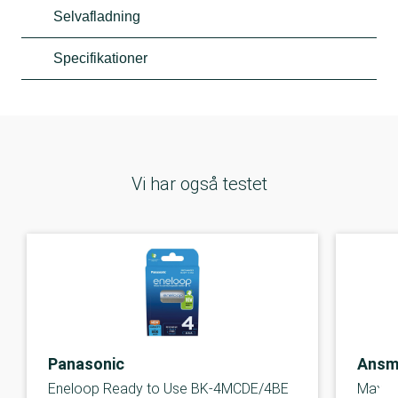
Selvafladning
Specifikationer
Vi har også testet
Panasonic
Ansm
Eneloop Ready to Use BK-4MCDE/4BE
Max E