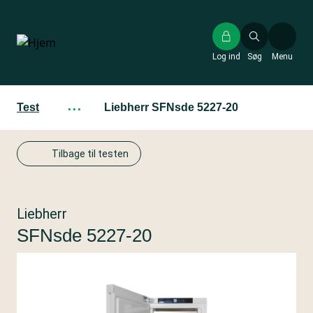
Gå
til
hovedindhold
Log ind
Søg
Menu
Test
···
Liebherr SFNsde 5227-20
Tilbage til testen
Liebherr
SFNsde 5227-20