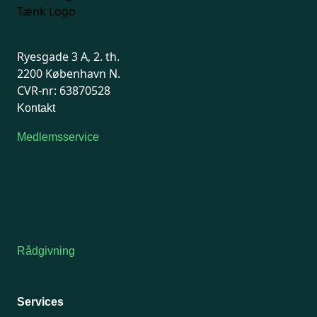
Ryesgade 3 A, 2. th.
2200 København N.
CVR-nr: 63870528
Kontakt
Medlemsservice
Man-tirsdag: kl. 9-12
Onsdag: Lukket
Tors-fredag: kl. 9-12
7741 7741
Kontakt medlemsservice
Rådgivning
For medlemmer: 7741 7777
Man-fredag 9-15
Services