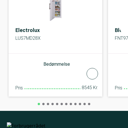
Electrolux
Blom
LUS7MD28X
FNT9
Bedømmelse
8545 Kr.
Pris
Pris