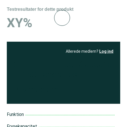
Testresultater for dette produkt
XY%
Allerede medlem?
Log ind
Se resultatet
og få adgang
til 150+ andre test
Bliv medlem
Funktion
Frysekapacitet