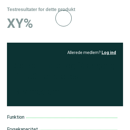
Testresultater for dette produkt
XY%
Allerede medlem?
Log ind
Se resultatet
og få adgang
til 150+ andre test
Bliv medlem
Funktion
Frysekapacitet