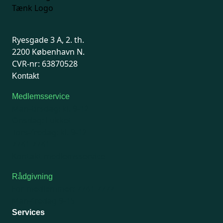
Ryesgade 3 A, 2. th.
2200 København N.
CVR-nr: 63870528
Kontakt
Medlemsservice
Man-tirsdag: kl. 9-12
Onsdag: Lukket
Tors-fredag: kl. 9-12
7741 7741
Kontakt medlemsservice
Rådgivning
For medlemmer: 7741 7777
Man-fredag 9-15
Services