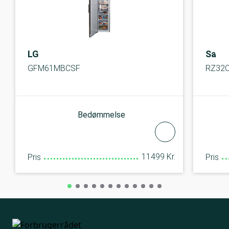
LG
Sams
GFM61MBCSF
RZ32
Bedømmelse
11499 Kr.
Pris
Pris