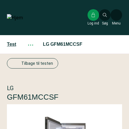
Gå
til
hovedindhold
Log ind
Søg
Menu
Test
···
LG GFM61MCCSF
Tilbage til testen
LG
GFM61MCCSF