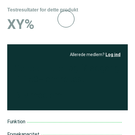
Testresultater for dette produkt
XY%
Allerede medlem?
Log ind
Se resultatet
og få adgang
til 150+ andre test
Bliv medlem
Funktion
Frysekapacitet