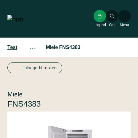
Gå
til
hovedindhold
Log ind
Søg
Menu
Test
···
Miele FNS4383
Tilbage til testen
Miele
FNS4383