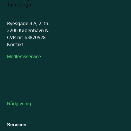
Ryesgade 3 A, 2. th.
2200 København N.
CVR-nr: 63870528
Kontakt
Medlemsservice
Man-tirsdag: kl. 9-12
Onsdag: Lukket
Tors-fredag: kl. 9-12
7741 7741
Kontakt medlemsservice
Rådgivning
For medlemmer: 7741 7777
Man-fredag 9-15
Services