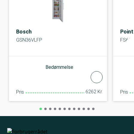
Bosch
Point
GSN36VLFP
FS69
Bedømmelse
6262 Kr.
Pris
Pris