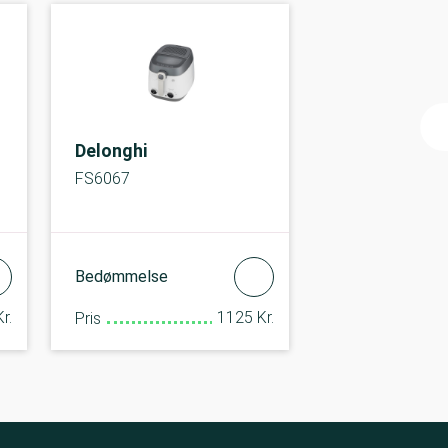
Delonghi
FS6067
Bedømmelse
r.
1125 Kr.
Pris