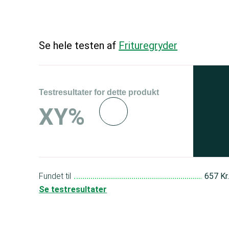
Se hele testen af
Frituregryder
Testresultater for dette produkt
Se 
XY%
og 
150
Fundet til
657 Kr
Se testresultater