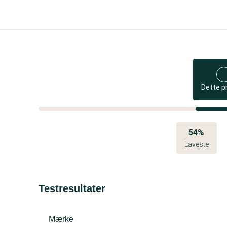
Dette p
54%
Laveste
Testresultater
Mærke