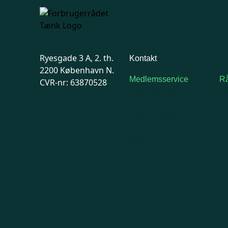
Ryesgade 3 A, 2. th.
Kontakt
2200 København N.
Medlemsservice
Rå
CVR-nr: 63870528
Man-tirsdag: kl. 9-12
F
Onsdag: Lukket
7
Tors-fredag: kl. 9-12
Ma
7741 7741
Kontakt
medlemsservice