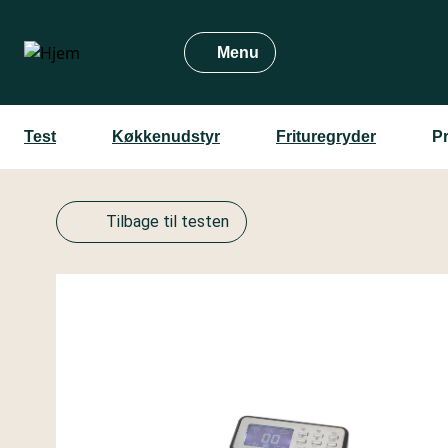
Gå
til
Menu
hovedindhold
Test
Køkkenudstyr
Frituregryder
P
Tilbage til testen