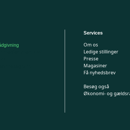
Services
Om os
dgivning
Ledige stillinger
or medlemmer: 7741
Presse
777
Magasiner
n-fredag 9-15
Få nyhedsbrev
Besøg også
Økonomi- og gældsr