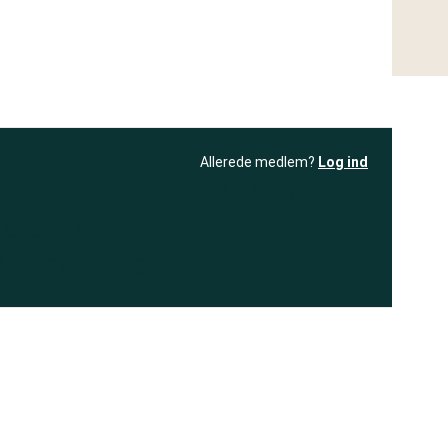
Allerede medlem?
Log ind
resultatet
Bliv medlem
få adgang til
+ andre test
.