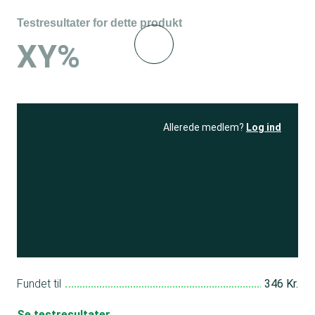
Testresultater for dette produkt
XY%
Allerede medlem?
Log ind
Se resultatet
og få adgang
til 150+ andre test
Bliv medlem
Fundet til
346 Kr.
Se testresultater