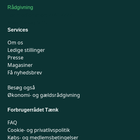
Rådgivning
For medlemmer: 7741 7777
Man-fredag 9-15
Services
Om os
Ledige stillinger
Presse
Magasiner
Få nyhedsbrev
Besøg også
Økonomi- og gældsrådgivning
Forbrugerrådet Tænk
FAQ
Cookie- og privatlivspolitik
Købs- og medlemsbetingelser