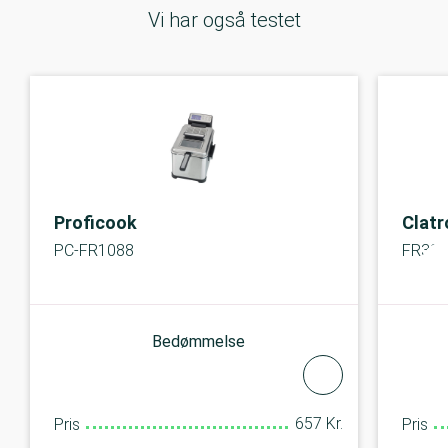
Vi har også testet
Proficook
Clatr
PC-FR1088
FR339
Bedømmelse
657 Kr.
Pris
Pris