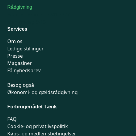
Rådgivning
For medlemmer: 7741 7777
Man-fredag 9-15
Services
Om os
Ledige stillinger
Presse
Magasiner
Få nyhedsbrev
Besøg også
Økonomi- og gældsrådgivning
Forbrugerrådet Tænk
FAQ
Cookie- og privatlivspolitik
Købs- og medlemsbetingelser