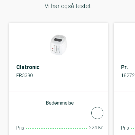
Vi har også testet
Clatronic
Princ
FR3390
18272
Bedømmelse
224 Kr.
Pris
Pris