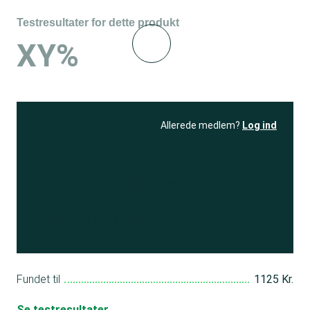
Testresultater for dette produkt
XY%
Allerede medlem?
Log ind
Se resultatet
og få adgang
til 150+ andre test
Bliv medlem
Fundet til
1125 Kr.
Se testresultater