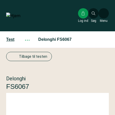
Gå
til
hovedindhold
Log ind
Søg
Menu
Test
···
Delonghi FS6067
Tilbage til testen
Delonghi
FS6067