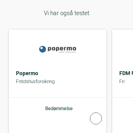
Vi har også testet
Popermo
FDM F
Fritidshusforsikring
Fritids
Bedømmelse