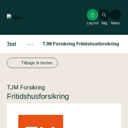
Gå
til
hovedindhold
Log ind
Søg
Menu
Test
···
TJM Forsikring Fritidshusforsikring
Tilbage til testen
TJM Forsikring
Fritidshusforsikring