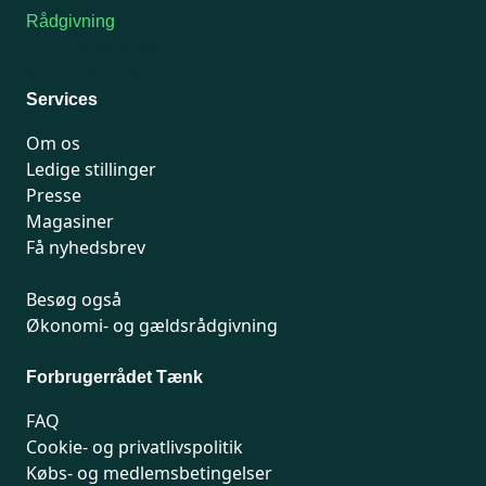
Rådgivning
For medlemmer: 7741 7777
Man-fredag 9-15
Services
Om os
Ledige stillinger
Presse
Magasiner
Få nyhedsbrev
Besøg også
Økonomi- og gældsrådgivning
Forbrugerrådet Tænk
FAQ
Cookie- og privatlivspolitik
Købs- og medlemsbetingelser