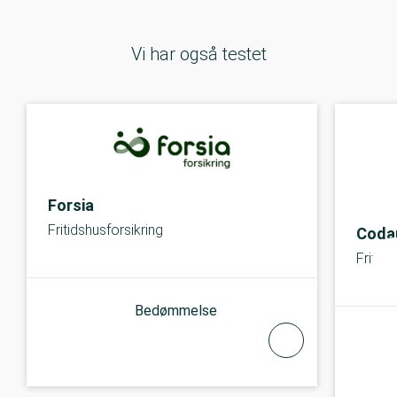
Vi har også testet
Forsia
Fritidshusforsikring
Coda
Fritids
Bedømmelse