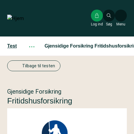
Gå
til
hovedindhold
Log ind
Søg
Menu
Test
···
Gjensidige Forsikring Fritidshusforsikr
Tilbage til testen
Gjensidige Forsikring
Fritidshusforsikring