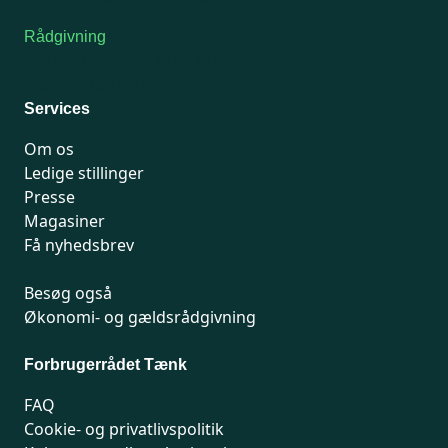
Rådgivning
For medlemmer: 7741 7777
Man-fredag 9-15
Services
Om os
Ledige stillinger
Presse
Magasiner
Få nyhedsbrev
Besøg også
Økonomi- og gældsrådgivning
Forbrugerrådet Tænk
FAQ
Cookie- og privatlivspolitik