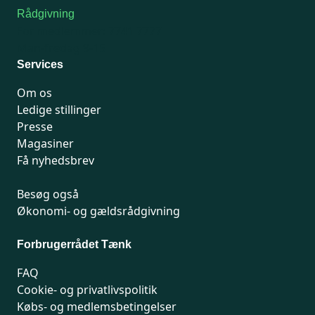
Rådgivning
For medlemmer: 7741 7777
Man-fredag 9-15
Services
Om os
Ledige stillinger
Presse
Magasiner
Få nyhedsbrev
Besøg også
Økonomi- og gældsrådgivning
Forbrugerrådet Tænk
FAQ
Cookie- og privatlivspolitik
Købs- og medlemsbetingelser