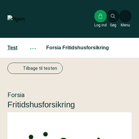
Gå
til
hovedindhold
Log ind
Søg
Menu
Test
···
Forsia Fritidshusforsikring
Tilbage til testen
Forsia
Fritidshusforsikring