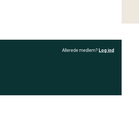
Allerede medlem?
Log ind
resultatet
Bliv medlem
få adgang til
+ andre test
.