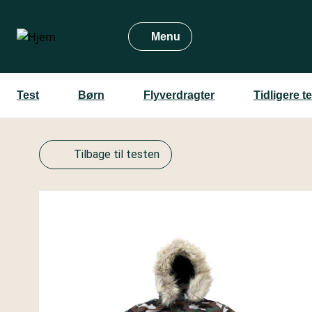
Gå
til
Menu
hovedindhold
Test
Børn
Flyverdragter
Tidligere t
Tilbage til testen