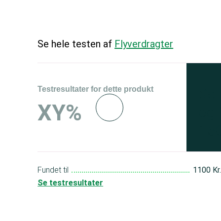
Se hele testen af
Flyverdragter
Testresultater for dette produkt
Se 
XY%
og 
150
Fundet til
1100 Kr
Se testresultater