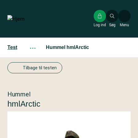
Gå
til
hovedindhold
Log ind
Søg
Menu
Test
···
Hummel hmlArctic
Tilbage til testen
Hummel
hmlArctic