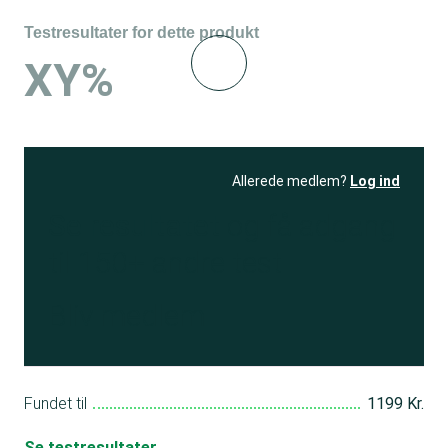
Testresultater for dette produkt
XY%
Allerede medlem?
Log ind
Se resultatet
og få adgang
til 150+ andre test
Bliv medlem
Fundet til
1199 Kr.
Se testresultater