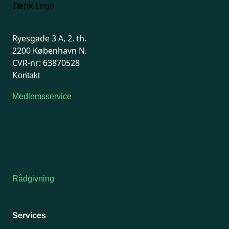
Ryesgade 3 A, 2. th.
2200 København N.
CVR-nr: 63870528
Kontakt
Medlemsservice
Man-tirsdag: kl. 9-12
Onsdag: Lukket
Tors-fredag: kl. 9-12
7741 7741
Kontakt medlemsservice
Rådgivning
For medlemmer: 7741 7777
Man-fredag 9-15
Services