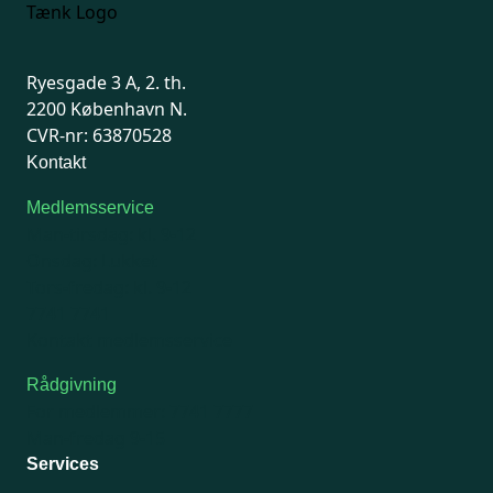
Ryesgade 3 A, 2. th.
2200 København N.
CVR-nr: 63870528
Kontakt
Medlemsservice
Man-tirsdag: kl. 9-12
Onsdag: Lukket
Tors-fredag: kl. 9-12
7741 7741
Kontakt medlemsservice
Rådgivning
For medlemmer: 7741 7777
Man-fredag 9-15
Services