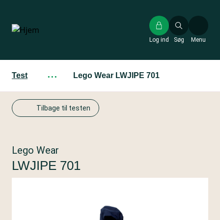
Gå
til
hovedindhold
Log ind
Søg
Menu
Test
···
Lego Wear LWJIPE 701
Tilbage til testen
Lego Wear
LWJIPE 701