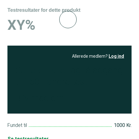
Testresultater for dette produkt
XY%
Allerede medlem?
Log ind
Se resultatet
og få adgang
til 150+ andre test
Bliv medlem
Fundet til
1000 Kr.
Se testresultater