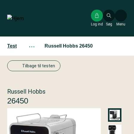
Gå
til
hovedindhold
Log ind
Søg
Menu
Test
···
Russell Hobbs 26450
Tilbage til testen
Russell Hobbs
26450