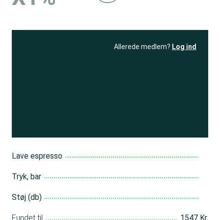
Allerede medlem?
Log ind
Se resultatet
og få adgang
til 150+ andre test
Bliv medlem
Lave espresso
Tryk, bar
Støj (db)
Fundet til
1547 Kr.