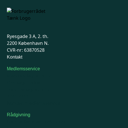
Ryesgade 3 A, 2. th.
2200 København N.
CVR-nr: 63870528
Kontakt
Medlemsservice
Man-tirsdag: kl. 9-12
Onsdag: Lukket
Tors-fredag: kl. 9-12
7741 7741
Kontakt medlemsservice
Rådgivning
For medlemmer: 7741 7777