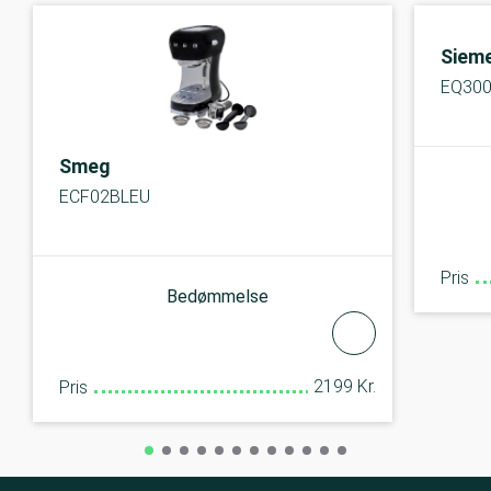
Siem
EQ300
Smeg
ECF02BLEU
Pris
Bedømmelse
2199 Kr.
Pris