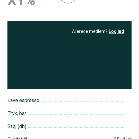
XY%
Allerede medlem?
Log ind
Se resultatet
og få adgang
til 150+ andre test
Bliv medlem
Lave espresso
Tryk, bar
Støj (db)