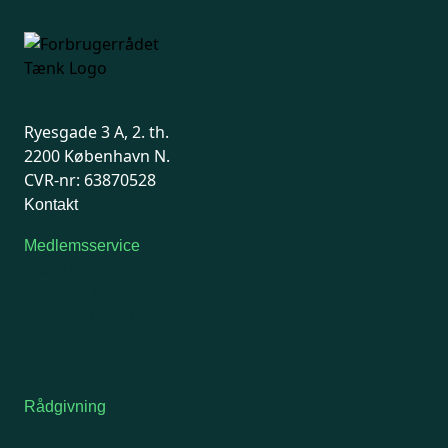
Ryesgade 3 A, 2. th.
2200 København N.
CVR-nr: 63870528
Kontakt
Medlemsservice
Man-tirsdag: kl. 9-12
Onsdag: Lukket
Tors-fredag: kl. 9-12
7741 7741
Kontakt medlemsservice
Rådgivning
For medlemmer: 7741 7777