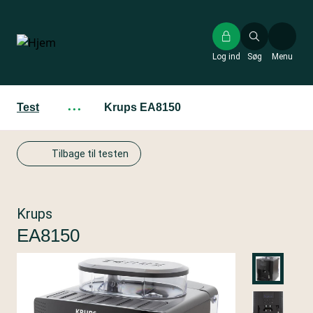
Gå
til
hovedindhold
Log ind
Søg
Menu
Test
···
Krups EA8150
Tilbage til testen
Krups
EA8150