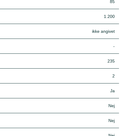
85
1.200
ikke angivet
-
235
2
Ja
Nej
Nej
Nej