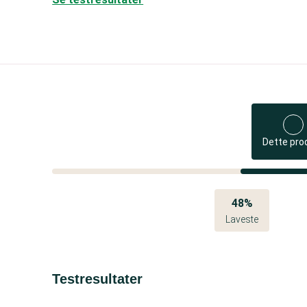
Dette pro
48%
Laveste
Testresultater