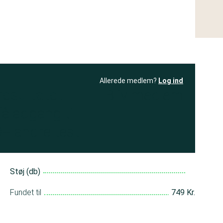
Allerede medlem?
Log ind
resultatet
Bliv medlem
få adgang til
+ andre test
Støj (db)
Fundet til
749 Kr.