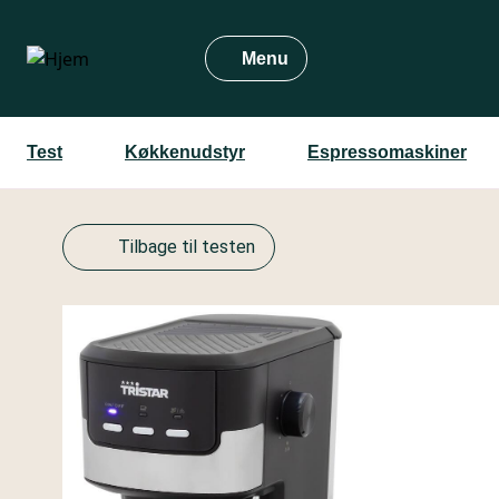
Gå
til
Menu
hovedindhold
Test
Køkkenudstyr
Espressomaskiner
Tilbage til testen