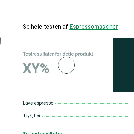
Se hele testen af
Espressomaskiner
Testresultater for dette produkt
Se 
XY%
og 
150
Lave espresso
Tryk, bar
Se testresultater