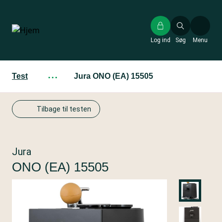
Gå
til
hovedindhold
Log ind
Søg
Menu
Test
···
Jura ONO (EA) 15505
Tilbage til testen
Jura
ONO (EA) 15505