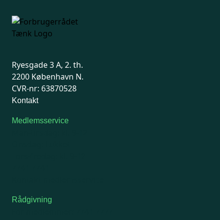
Ryesgade 3 A, 2. th.
2200 København N.
CVR-nr: 63870528
Kontakt
Medlemsservice
Man-tirsdag: kl. 9-12
Onsdag: Lukket
Tors-fredag: kl. 9-12
7741 7741
Kontakt medlemsservice
Rådgivning
For medlemmer: 7741 7777