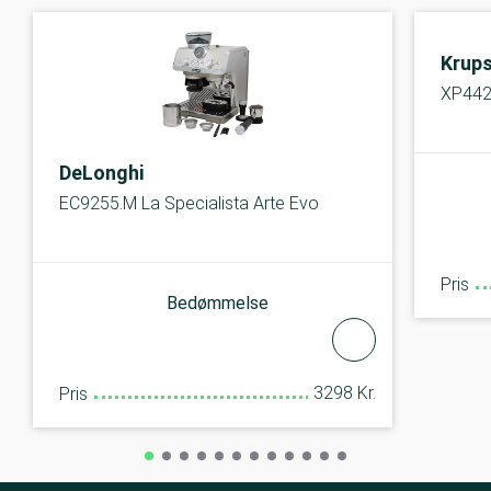
Krup
XP442
DeLonghi
EC9255.M La Specialista Arte Evo
Pris
Bedømmelse
3298 Kr.
Pris