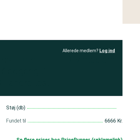
Allerede medlem?
Log ind
resultatet
Bliv medlem
få adgang til
+ andre test
Støj (db)
Fundet til
6666 Kr.
Se flere priser hos PriceRunner (reklamelink)