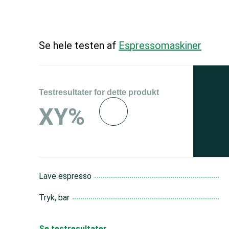
Se hele testen af
Espressomaskiner
Testresultater for dette produkt
Se 
XY%
og 
150
Lave espresso
Tryk, bar
Se testresultater