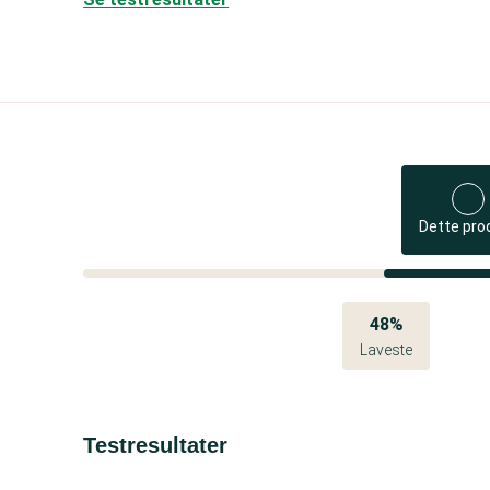
Dette pro
48%
Laveste
Testresultater