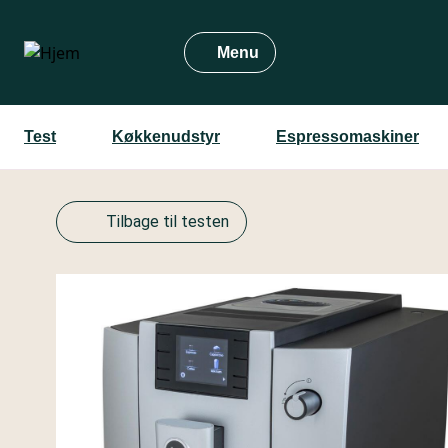
Gå
til
Menu
hovedindhold
Test
Køkkenudstyr
Espressomaskiner
Tilbage til testen