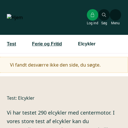
Gå
til
hovedindhold
Log ind
Søg
Menu
Test
Ferie og Fritid
Elcykler
Advarselsmeddelelse
Vi fandt desværre ikke den side, du søgte.
Test:
Elcykler
Vi har testet 290 elcykler med centermotor. I
vores store test af elcykler kan du