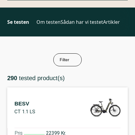
Se testen
Om testen
Sådan har vi testet
Artikler
Filter
290
tested product(s)
BESV
CT 1.1 LS
Pris
22399 Kr.