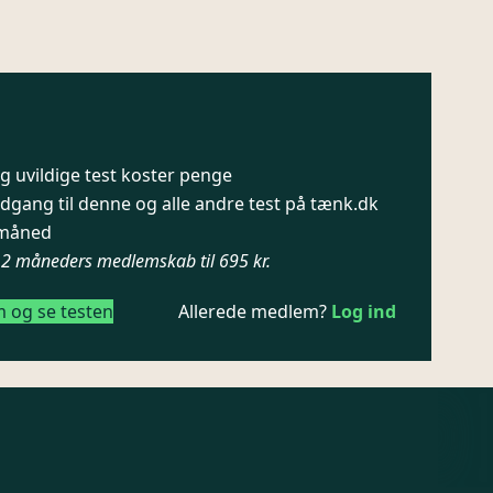
 uvildige test koster penge
dgang til denne og alle andre test på tænk.dk
/ måned
12 måneders medlemskab til 695 kr.
m og se testen
Allerede medlem?
Log ind