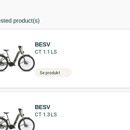
ested product(s)
BESV
CT 1.1 LS
Se produkt
BESV
CT 1.3 LS