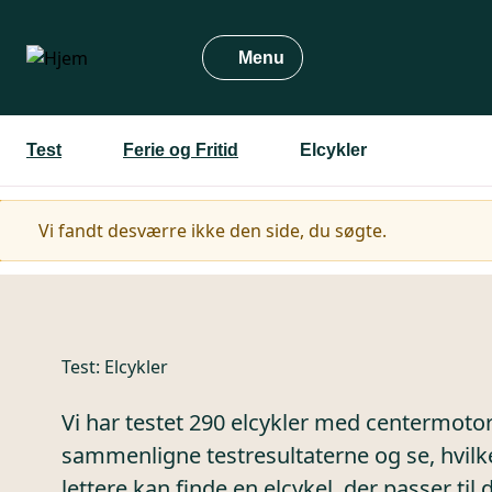
Gå
til
Menu
hovedindhold
Test
Ferie og Fritid
Elcykler
Advarselsmeddelelse
Vi fandt desværre ikke den side, du søgte.
Test:
Elcykler
Vi har testet 290 elcykler med centermotor.
sammenligne testresultaterne og se, hvilke
lettere kan finde en elcykel, der passer til 