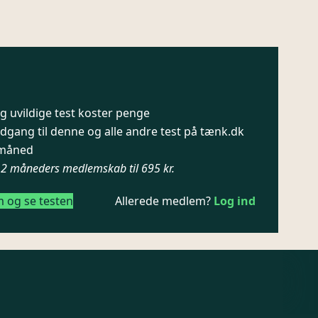
 uvildige test koster penge
dgang til denne og alle andre test på tænk.dk
/ måned
12 måneders medlemskab til 695 kr.
m og se testen
Allerede medlem?
Log ind