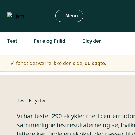
Gå
til
Menu
hovedindhold
Test
Ferie og Fritid
Elcykler
Advarselsmeddelelse
Vi fandt desværre ikke den side, du søgte.
Test:
Elcykler
Vi har testet 290 elcykler med centermotor.
sammenligne testresultaterne og se, hvilke
lettere kan finde en elcykel, der passer til 