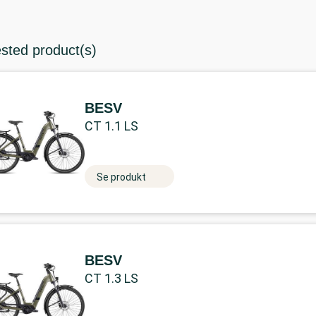
ested product(s)
BESV
CT 1.1 LS
Se produkt
BESV
CT 1.3 LS