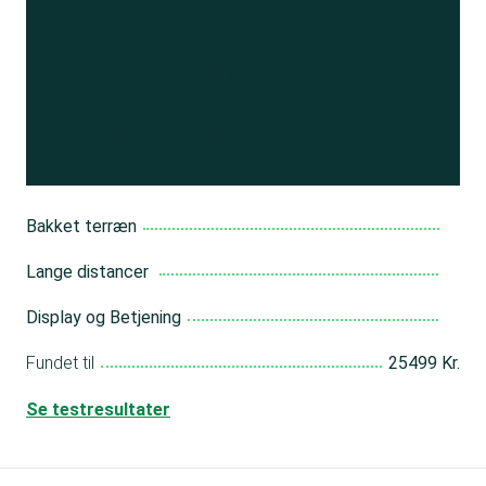
Se resultatet
og få adgang
til 150+ andre test
Bliv medlem
Bakket terræn
Lange distancer
Display og Betjening
Fundet til
25499 Kr.
Se testresultater