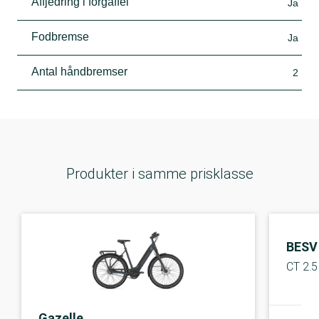
Affjedring i forgaffel
Ja
Fodbremse
Ja
Antal håndbremser
2
Produkter i samme prisklasse
BESV
CT 2.5
Gazelle