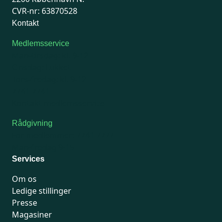
CVR-nr: 63870528
Kontakt
Medlemsservice
Man-tirsdag: kl. 9-12
Onsdag: Lukket
Tors-fredag: kl. 9-12
7741 7741
Kontakt medlemsservice
Rådgivning
For medlemmer: 7741 7777
Man-fredag 9-15
Services
Om os
Ledige stillinger
Presse
Magasiner