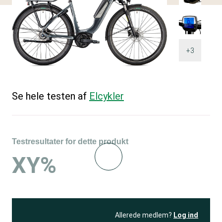
+3
Se hele testen af
Elcykler
Testresultater for dette produkt
XY%
Allerede medlem?
Log ind