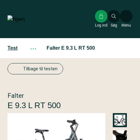
Gå
til
hovedindhold
Log ind
Søg
Menu
Test
···
Falter E 9.3 L RT 500
Tilbage til testen
Falter
E 9.3 L RT 500