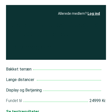
Allerede medlem?
Log ind
Se resultatet
og få adgang
til 150+ andre test
Bliv medlem
Bakket terræn
Lange distancer
Display og Betjening
Fundet til
24999 Kr.
Se testresultater