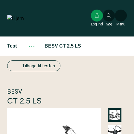
Gå
til
hovedindhold
Log ind
Søg
Menu
Test
···
BESV CT 2.5 LS
Tilbage til testen
BESV
CT 2.5 LS