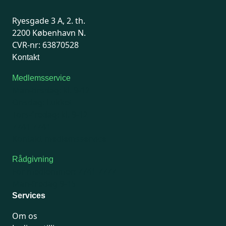
Ryesgade 3 A, 2. th.
2200 København N.
CVR-nr: 63870528
Kontakt
Medlemsservice
Man-tirsdag: kl. 9-12
Onsdag: Lukket
Tors-fredag: kl. 9-12
7741 7741
Kontakt medlemsservice
Rådgivning
For medlemmer: 7741 7777
Man-fredag 9-15
Services
Om os