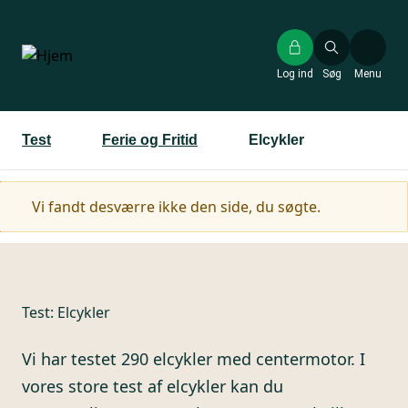
Gå
til
hovedindhold
Log ind
Søg
Menu
Test
Ferie og Fritid
Elcykler
Advarselsmeddelelse
Vi fandt desværre ikke den side, du søgte.
Test:
Elcykler
Vi har testet 290 elcykler med centermotor. I
vores store test af elcykler kan du