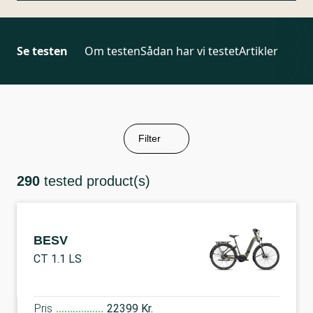
Se testen
Om testen
Sådan har vi testet
Artikler
Filter
290
tested product(s)
BESV
CT 1.1 LS
Pris
22399 Kr.