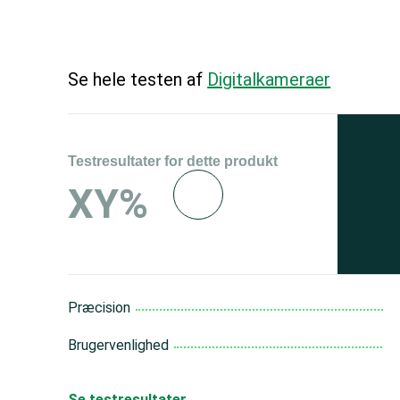
Se hele testen af
Digitalkameraer
Testresultater for dette produkt
Se 
XY%
og 
150
Præcision
Brugervenlighed
Se testresultater