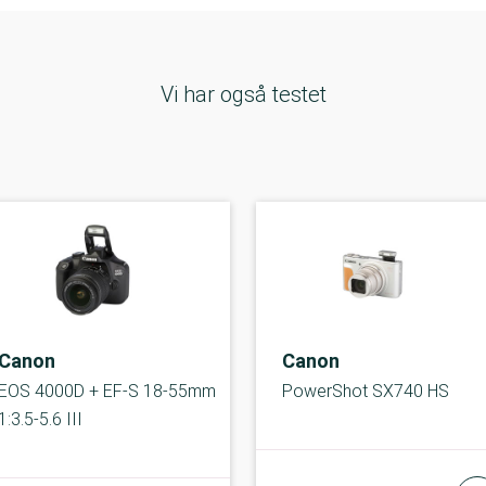
Vi har også testet
Canon
Canon
EOS 4000D + EF-S 18-55mm
PowerShot SX740 HS
1:3.5-5.6 III