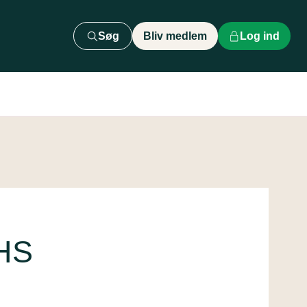
Søg
Bliv medlem
Log ind
HS