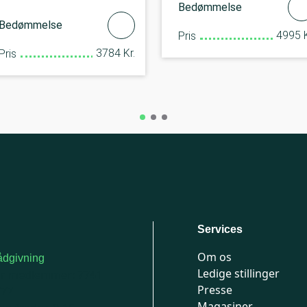
Bedømmelse
Bedømmelse
4995 K
Pris
3784 Kr.
Pris
Services
Om os
dgivning
Ledige stillinger
or medlemmer: 7741
Presse
777
Magasiner