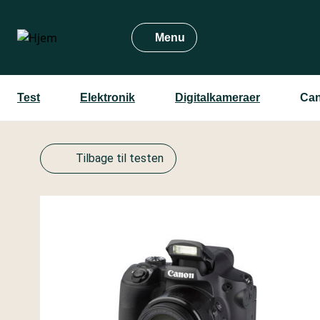
Gå
til
Menu
hovedindhold
Test
Elektronik
Digitalkameraer
Can
Tilbage til testen