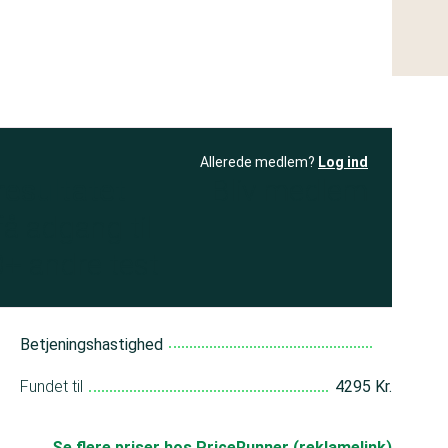
Allerede medlem?
Log ind
resultatet
Bliv medlem
få adgang til
+ andre test
Betjeningshastighed
Fundet til
4295 Kr.
Se flere priser hos PriceRunner (reklamelink)