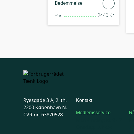
Bedømmelse
2440 Kr.
Pris
Ryesgade 3 A, 2. th.
Kontakt
2200 København N.
Medlemsservice
Rå
CVR-nr: 63870528
Man-tirsdag: kl. 9-12
F
Onsdag: Lukket
7