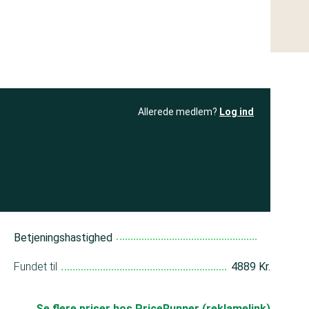
Allerede medlem?
Log ind
resultatet
Bliv medlem
få adgang til
+ andre test
Betjeningshastighed
Fundet til
4889 Kr.
Se flere priser hos PriceRunner (reklamelink)