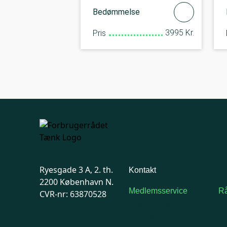
Bedømmelse
3995 Kr.
Pris
Ryesgade 3 A, 2. th.
Kontakt
2200 København N.
Medlemsservice
Rå
CVR-nr: 63870528
Man-tirsdag: kl. 9-12
F
Onsdag: Lukket
7