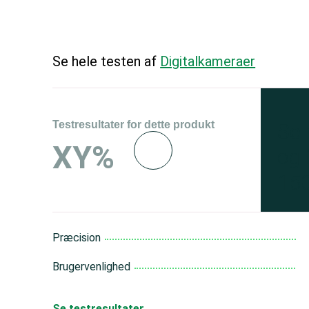
Se hele testen af
Digitalkameraer
Testresultater for dette produkt
Se 
XY%
og 
150
Præcision
Brugervenlighed
Se testresultater