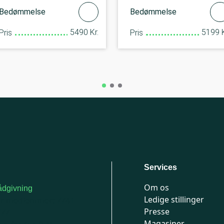
Bedømmelse
Bedømmelse
5490 Kr.
5199 K
Pris
Pris
Services
Om os
dgivning
Ledige stillinger
or medlemmer: 7741
Presse
777
Magasiner