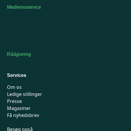
Medlemsservice
Man-tirsdag: kl. 9-12
Onsdag: Lukket
Tors-fredag: kl. 9-12
7741 7741
Kontakt medlemsservice
Rådgivning
For medlemmer: 7741 7777
Man-fredag 9-15
Services
Om os
Ledige stillinger
Presse
Magasiner
Få nyhedsbrev
Besøg også