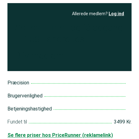
Allerede medlem?
Log ind
Se resultatet
og få adgang
til 150+ andre test
Bliv medlem
Præcision
Brugervenlighed
Betjeningshastighed
Fundet til
3499 Kr.
Se flere priser hos PriceRunner (reklamelink)