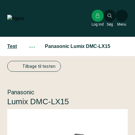
Gå
til
hovedindhold
Log ind
Søg
Menu
Test
···
Panasonic Lumix DMC-LX15
Tilbage til testen
Panasonic
Lumix DMC-LX15