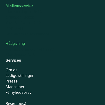
Medlemsservice
Man-tirsdag: kl. 9-12
Onsdag: Lukket
Tors-fredag: kl. 9-12
7741 7741
Kontakt medlemsservice
Rådgivning
For medlemmer: 7741 7777
Man-fredag 9-15
Services
Om os
Ledige stillinger
Presse
Magasiner
Få nyhedsbrev
Besøg også