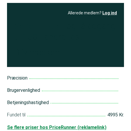
Allerede medlem?
Log ind
Se resultatet
og få adgang
til 150+ andre test
Bliv medlem
Præcision
Brugervenlighed
Betjeningshastighed
Fundet til
4995 Kr.
Se flere priser hos PriceRunner (reklamelink)