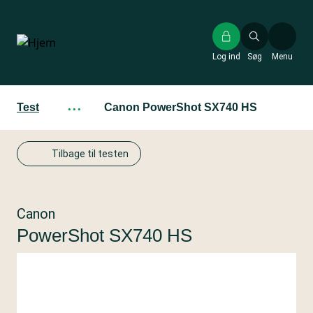
Gå
til
hovedindhold
Log ind
Søg
Menu
Test
···
Canon PowerShot SX740 HS
Tilbage til testen
Canon
PowerShot SX740 HS