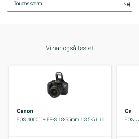
Touchskærm
Nej
Vi har også testet
Canon
Cano
EOS 4000D + EF-S 18-55mm 1:3.5-5.6 III
EOS 2