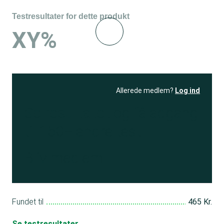
Testresultater for dette produkt
XY%
Allerede medlem?
Log ind
Se resultatet
og få adgang
til 150+ andre test
Bliv medlem
Fundet til
465 Kr.
Se testresultater