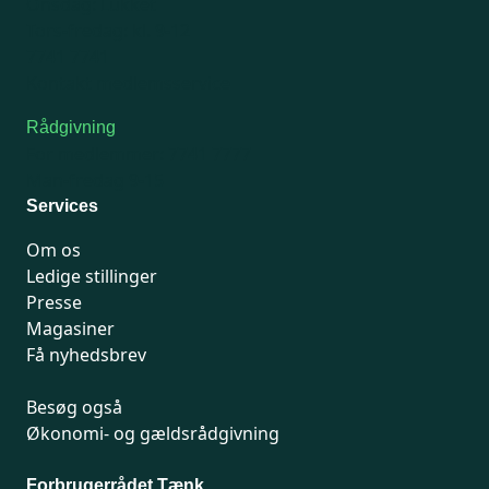
Onsdag: Lukket
Tors-fredag: kl. 9-12
7741 7741
Kontakt medlemsservice
Rådgivning
For medlemmer: 7741 7777
Man-fredag 9-15
Services
Om os
Ledige stillinger
Presse
Magasiner
Få nyhedsbrev
Besøg også
Økonomi- og gældsrådgivning
Forbrugerrådet Tænk