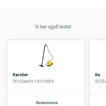
Vi har også testet
Karcher
Karc
SC2 EasyFix 1.512-050.0
SC3 Ea
Bedømmelse