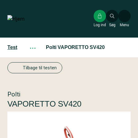
Gå
til
hovedindhold
Log ind
Søg
Menu
Test
···
Polti VAPORETTO SV420
Tilbage til testen
Polti
VAPORETTO SV420