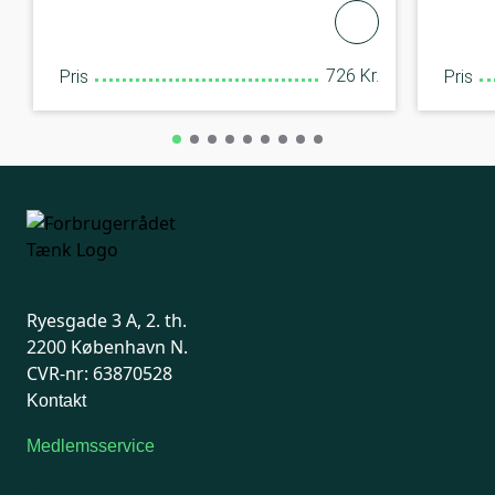
726 Kr.
Pris
Pris
Ryesgade 3 A, 2. th.
2200 København N.
CVR-nr: 63870528
Kontakt
Medlemsservice
Man-tirsdag: kl. 9-12