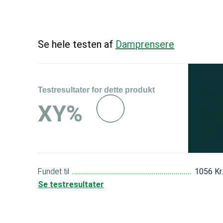
Se hele testen af
Damprensere
Testresultater for dette produkt
Se 
XY%
og 
150
Fundet til
1056 Kr
Se testresultater