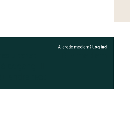
Allerede medlem?
Log ind
resultatet
Bliv medlem
få adgang til
+ andre test
.