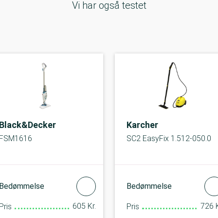
Vi har også testet
Black&Decker
Karcher
FSM1616
SC2 EasyFix 1.512-050.0
Bedømmelse
Bedømmelse
605 Kr.
726 K
Pris
Pris