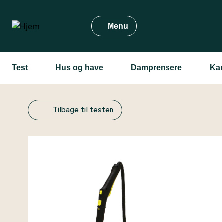
Gå
til
Menu
hovedindhold
Test
Hus og have
Damprensere
Kar
Tilbage til testen