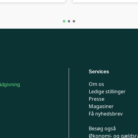
Services
Om os
dgivning
Ledige stillinger
or medlemmer: 7741
Presse
777
Magasiner
n-fredag 9-15
Få nyhedsbrev
Besøg også
Økonomi- og gældsr