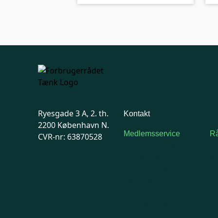
Ryesgade 3 A, 2. th.
Kontakt
2200 København N.
Medlemsservice
Rå
CVR-nr: 63870528
Man-tirsdag: kl. 9-12
F
Onsdag: Lukket
7
Tors-fredag: kl. 9-12
Ma
7741 7741
Kontakt
medlemsservice