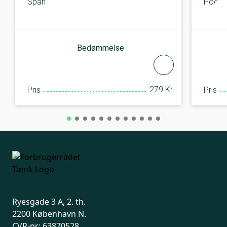
Span
Pocit
Bedømmelse
279 Kr.
Pris
Pris
Ryesgade 3 A, 2. th.
2200 København N.
CVR-nr: 63870528