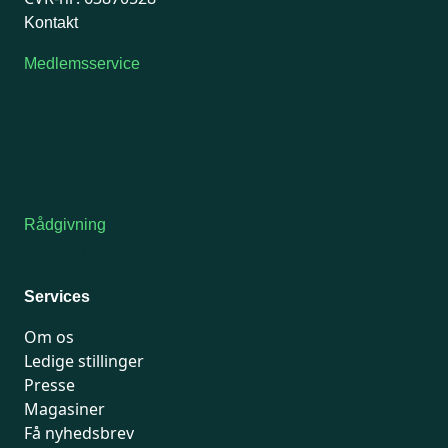
Kontakt
Medlemsservice
Man-tirsdag: kl. 9-12
Onsdag: Lukket
Tors-fredag: kl. 9-12
7741 7741
Kontakt medlemsservice
Rådgivning
For medlemmer: 7741 7777
Man-fredag 9-15
Services
Om os
Ledige stillinger
Presse
Magasiner
Få nyhedsbrev