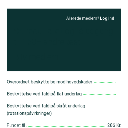
Allerede medlem?
Log ind
Se resultatet
og få adgang
til 150+ andre test
Bliv medlem
Overordnet beskyttelse mod hovedskader
Beskyttelse ved fald på flat underlag
Beskyttelse ved fald på skråt underlag
(rotationspåvirkninger)
Fundet til
286 Kr.