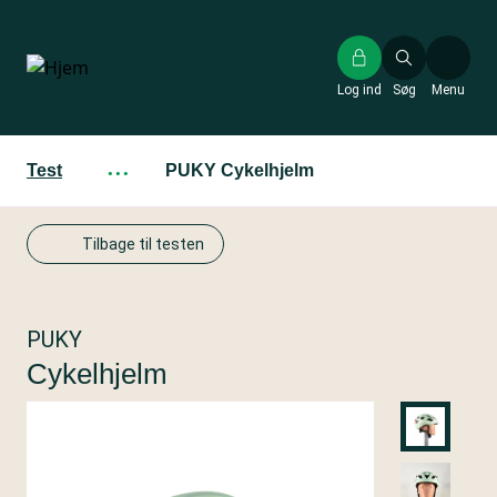
Gå
til
hovedindhold
Log ind
Søg
Menu
Test
···
PUKY Cykelhjelm
Tilbage til testen
PUKY
Cykelhjelm