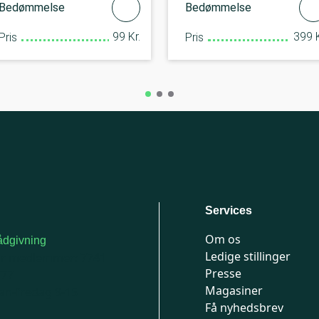
Bedømmelse
Bedømmelse
99 Kr.
399 K
Pris
Pris
Services
Om os
dgivning
Ledige stillinger
or medlemmer: 7741
Presse
777
Magasiner
n-fredag 9-15
Få nyhedsbrev