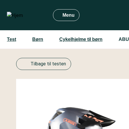
Gå
til
Menu
hovedindhold
Test
Børn
Cykelhjelme til børn
ABU
Tilbage til testen