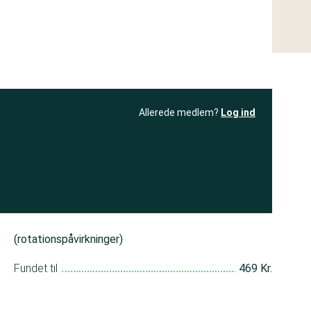
Allerede medlem?
Log ind
resultatet
Bliv medlem
få adgang til
+ andre test
(rotationspåvirkninger)
Fundet til
469 Kr.