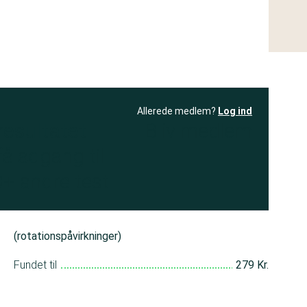
Allerede medlem?
Log ind
resultatet
Bliv medlem
få adgang til
+ andre test
(rotationspåvirkninger)
Fundet til
279 Kr.