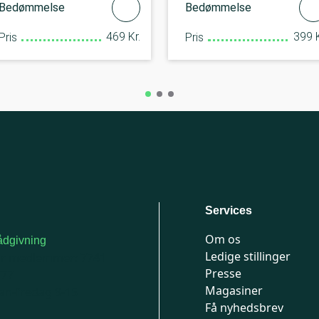
Bedømmelse
Bedømmelse
469 Kr.
399 K
Pris
Pris
Services
Om os
dgivning
Ledige stillinger
or medlemmer: 7741
Presse
777
Magasiner
n-fredag 9-15
Få nyhedsbrev