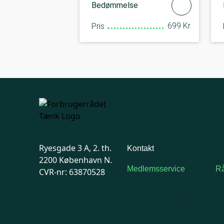
Bedømmelse
699 Kr.
Pris
Ryesgade 3 A, 2. th.
Kontakt
2200 København N.
Medlemsservice
Rå
CVR-nr: 63870528
Man-tirsdag: kl. 9-12
F
Onsdag: Lukket
7
Tors-fredag: kl. 9-12
Ma
7741 7741