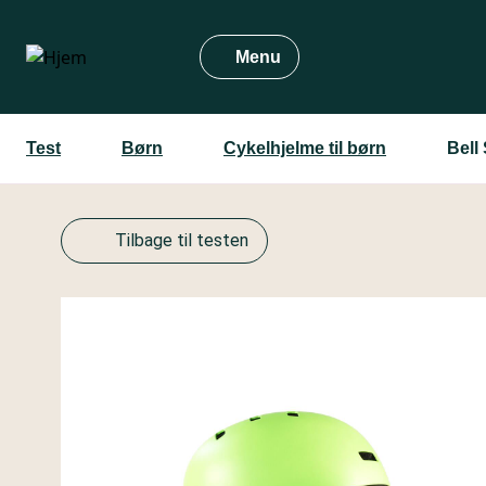
Gå
til
Menu
hovedindhold
Test
Børn
Cykelhjelme til børn
Bell
Tilbage til testen