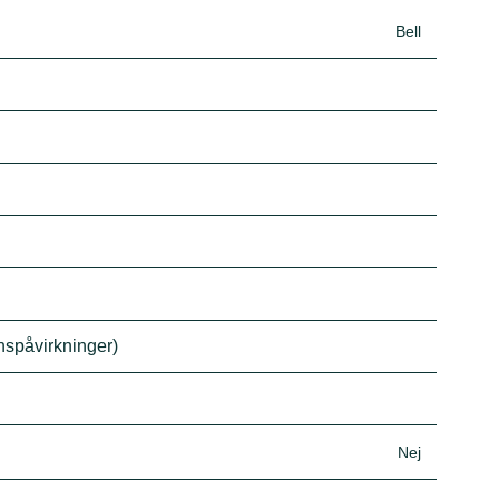
Bell
onspåvirkninger)
Nej