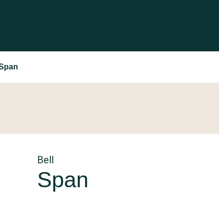
 Span
Bell
Span