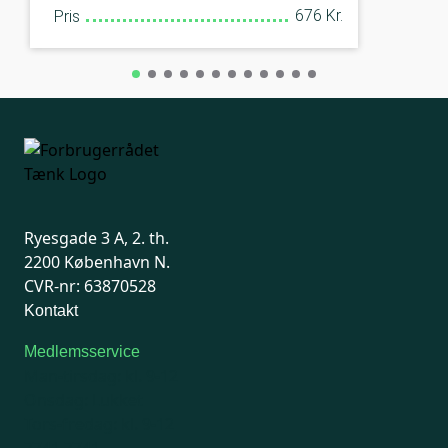
676 Kr.
Pris
Ryesgade 3 A, 2. th.
2200 København N.
CVR-nr: 63870528
Kontakt
Medlemsservice
Man-tirsdag: kl. 9-12
Onsdag: Lukket
Tors-fredag: kl. 9-12
7741 7741