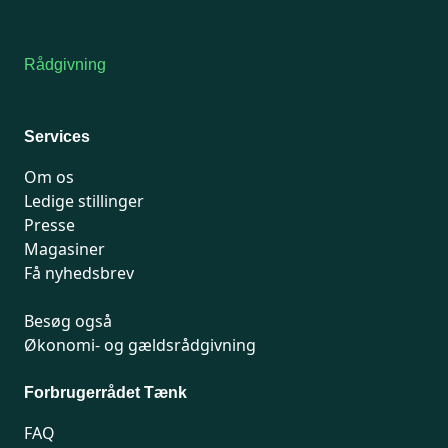
Kontakt medlemsservice
Rådgivning
For medlemmer: 7741 7777
Man-fredag 9-15
Services
Om os
Ledige stillinger
Presse
Magasiner
Få nyhedsbrev
Besøg også
Økonomi- og gældsrådgivning
Forbrugerrådet Tænk
FAQ