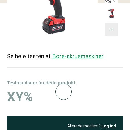
+1
Se hele testen af
Bore-skruemaskiner
Testresultater for dette produkt
XY%
Allerede medlem?
Log ind