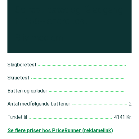
Se resultatet
og få adgang
til 150+ andre test
Bliv medlem
Slagboretest
Skruetest
Batteri og oplader
Antal medfølgende batterier
2
Fundet til
4141 Kr.
Se flere priser hos PriceRunner (reklamelink)