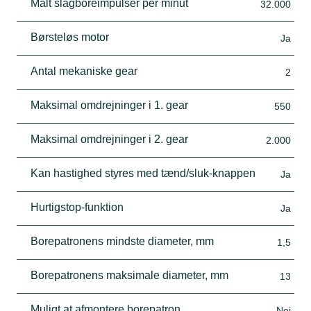
Målt slagboreimpulser per minut
32.000
Børsteløs motor
Ja
Antal mekaniske gear
2
Maksimal omdrejninger i 1. gear
550
Maksimal omdrejninger i 2. gear
2.000
Kan hastighed styres med tænd/sluk-knappen
Ja
Hurtigstop-funktion
Ja
Borepatronens mindste diameter, mm
1,5
Borepatronens maksimale diameter, mm
13
Muligt at afmontere borepatron
Nej