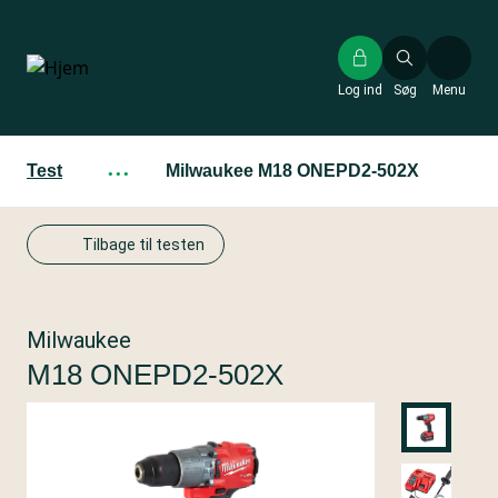
Gå
til
hovedindhold
Log ind
Søg
Menu
Test
···
Milwaukee M18 ONEPD2-502X
Tilbage til testen
Milwaukee
M18 ONEPD2-502X