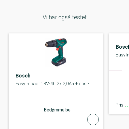
Vi har også testet
Bosc
EasyI
Bosch
EasyImpact 18V-40 2x 2,0Ah + case
Pris
Bedømmelse