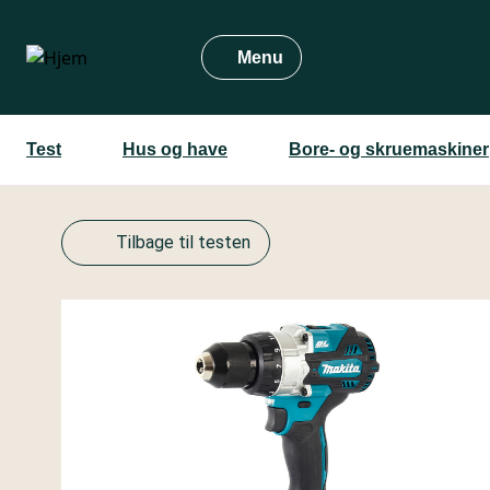
Gå
til
Menu
hovedindhold
Test
Hus og have
Bore- og skruemaskiner
Tilbage til testen