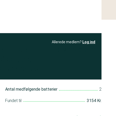
Allerede medlem?
Log ind
resultatet
Bliv medlem
få adgang til
+ andre test
Antal medfølgende batterier
2
Fundet til
3154 Kr.