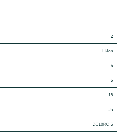
2
Li-Ion
5
5
18
Ja
DC18RC S