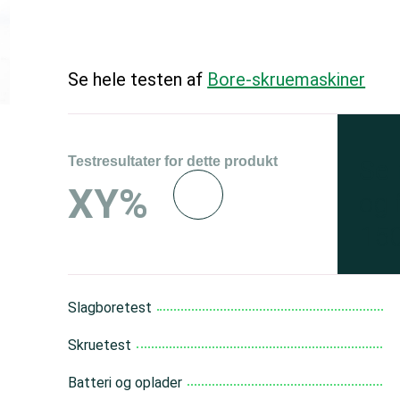
Se hele testen af
Bore-skruemaskiner
Testresultater for dette produkt
Se 
XY%
og 
150
Slagboretest
Skruetest
Batteri og oplader