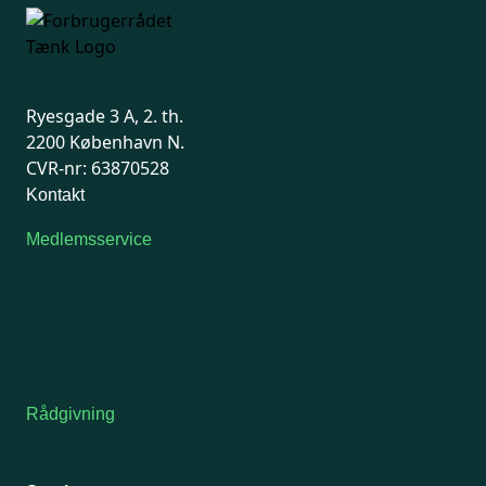
Ryesgade 3 A, 2. th.
2200 København N.
CVR-nr: 63870528
Kontakt
Medlemsservice
Man-tirsdag: kl. 9-12
Onsdag: Lukket
Tors-fredag: kl. 9-12
7741 7741
Kontakt medlemsservice
Rådgivning
For medlemmer: 7741 7777
Man-fredag 9-15