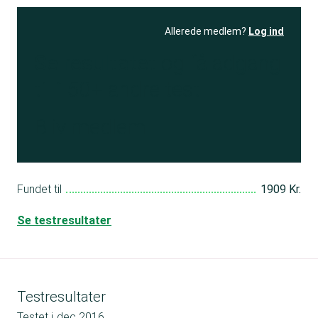
Allerede medlem?
Log ind
Se resultatet
og få adgang
til 150+ andre test
Bliv medlem
Fundet til
1909 Kr.
Se testresultater
Testresultater
Testet i
dec 2016