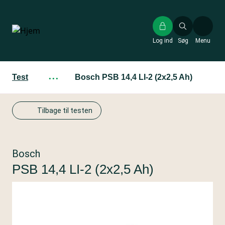
Gå
til
hovedindhold
Log ind
Søg
Menu
Test
···
Bosch PSB 14,4 LI-2 (2x2,5 Ah)
Tilbage til testen
Bosch
PSB 14,4 LI-2 (2x2,5 Ah)