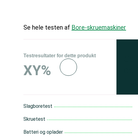
Se hele testen af
Bore-skruemaskiner
Testresultater for dette produkt
Se 
XY%
og 
150
Slagboretest
Skruetest
Batteri og oplader