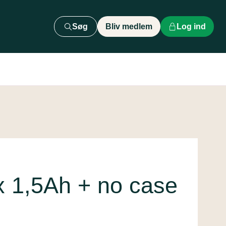
Søg
Bliv medlem
Log ind
1,5Ah + no case