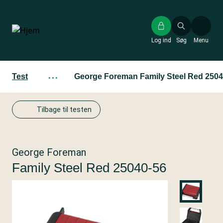
Gå
til
hovedindhold
Log ind
Søg
Menu
Test
···
George Foreman Family Steel Red 2504
Tilbage til testen
George Foreman
Family Steel Red 25040-56