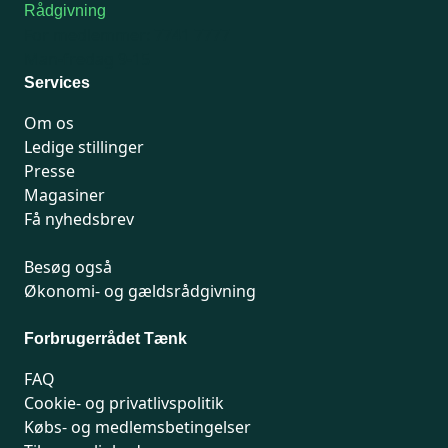
Rådgivning
For medlemmer: 7741 7777
Man-fredag 9-15
Services
Om os
Ledige stillinger
Presse
Magasiner
Få nyhedsbrev
Besøg også
Økonomi- og gældsrådgivning
Forbrugerrådet Tænk
FAQ
Cookie- og privatlivspolitik
Købs- og medlemsbetingelser