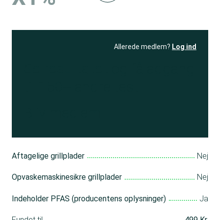
Allerede medlem?
Log ind
Se resultatet
og få adgang
til 150+ andre test
Bliv medlem
Aftagelige grillplader
Nej
Opvaskemaskinesikre grillplader
Nej
Indeholder PFAS (producentens oplysninger)
Ja
Fundet til
499 Kr.