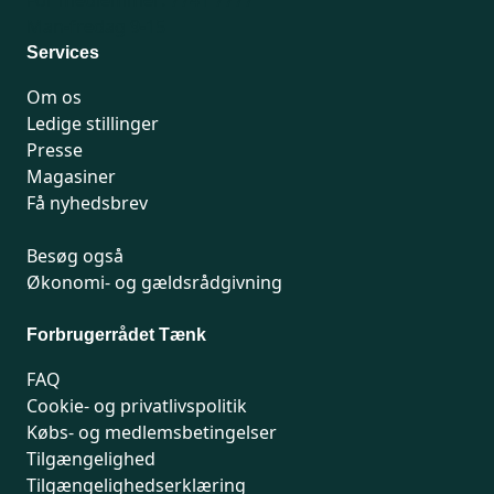
For medlemmer: 7741 7777
Man-fredag 9-15
Services
Om os
Ledige stillinger
Presse
Magasiner
Få nyhedsbrev
Besøg også
Økonomi- og gældsrådgivning
Forbrugerrådet Tænk
FAQ
Cookie- og privatlivspolitik
Købs- og medlemsbetingelser
Tilgængelighed
Tilgængelighedserklæring