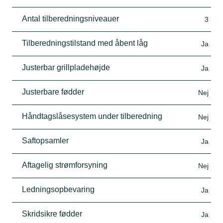
Antal tilberedningsniveauer
3
Tilberedningstilstand med åbent låg
Ja
Justerbar grillpladehøjde
Ja
Justerbare fødder
Nej
Håndtagslåsesystem under tilberedning
Nej
Saftopsamler
Ja
Aftagelig strømforsyning
Nej
Ledningsopbevaring
Ja
Skridsikre fødder
Ja