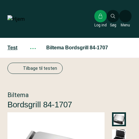
Gå
til
hovedindhold
Log ind
Søg
Menu
Test
···
Biltema Bordsgrill 84-1707
Tilbage til testen
Biltema
Bordsgrill 84-1707