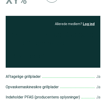
XY%
Allerede medlem?
Log ind
Se resultatet
og få adgang
til 150+ andre test
Bliv medlem
Aftagelige grillplader
Ja
Opvaskemaskinesikre grillplader
Ja
Indeholder PFAS (producentens oplysninger)
Ja