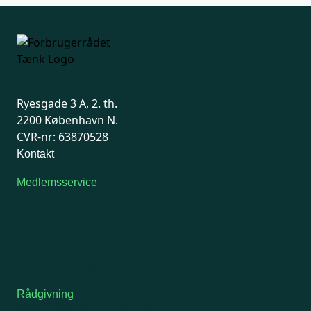
Ryesgade 3 A, 2. th.
2200 København N.
CVR-nr: 63870528
Kontakt
Medlemsservice
Man-tirsdag: kl. 9-12
Onsdag: Lukket
Tors-fredag: kl. 9-12
7741 7741
Kontakt medlemsservice
Rådgivning