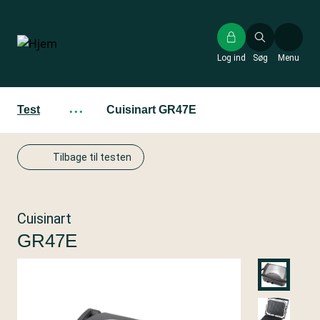
Gå
til
hovedindhold
Log ind
Søg
Menu
Test
···
Cuisinart GR47E
Tilbage til testen
Cuisinart
GR47E