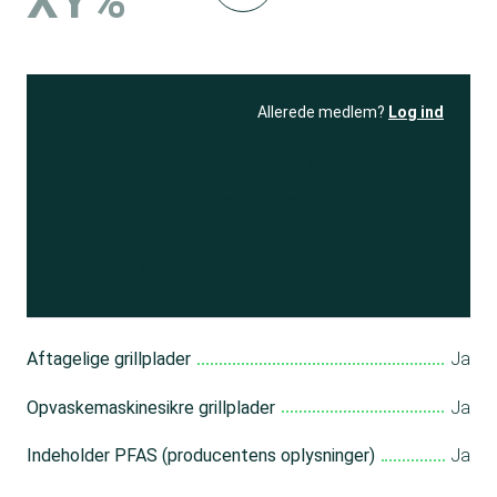
XY%
Allerede medlem?
Log ind
Se resultatet
og få adgang
til 150+ andre test
Bliv medlem
Aftagelige grillplader
Ja
Opvaskemaskinesikre grillplader
Ja
Indeholder PFAS (producentens oplysninger)
Ja