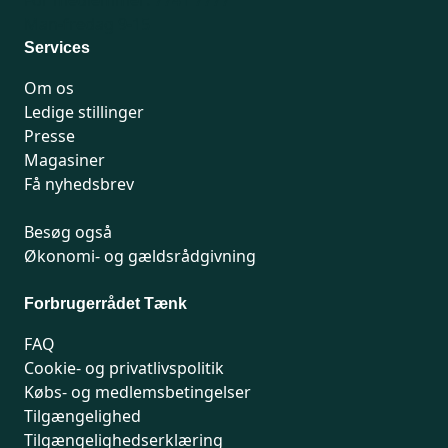
For medlemmer: 7741 7777
Man-fredag 9-15
Services
Om os
Ledige stillinger
Presse
Magasiner
Få nyhedsbrev
Besøg også
Økonomi- og gældsrådgivning
Forbrugerrådet Tænk
FAQ
Cookie- og privatlivspolitik
Købs- og medlemsbetingelser
Tilgængelighed
Tilgængelighedserklæring