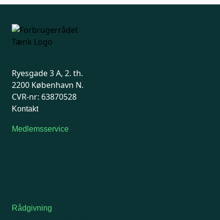
Ryesgade 3 A, 2. th.
2200 København N.
CVR-nr: 63870528
Kontakt
Medlemsservice
Man-tirsdag: kl. 9-12
Onsdag: Lukket
Tors-fredag: kl. 9-12
7741 7741
Kontakt medlemsservice
Rådgivning