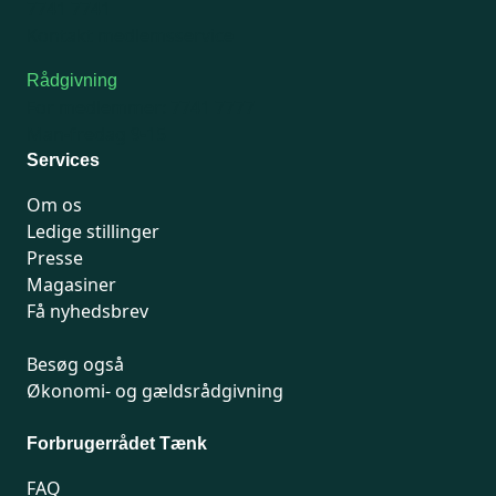
7741 7741
Kontakt medlemsservice
Rådgivning
For medlemmer: 7741 7777
Man-fredag 9-15
Services
Om os
Ledige stillinger
Presse
Magasiner
Få nyhedsbrev
Besøg også
Økonomi- og gældsrådgivning
Forbrugerrådet Tænk
FAQ