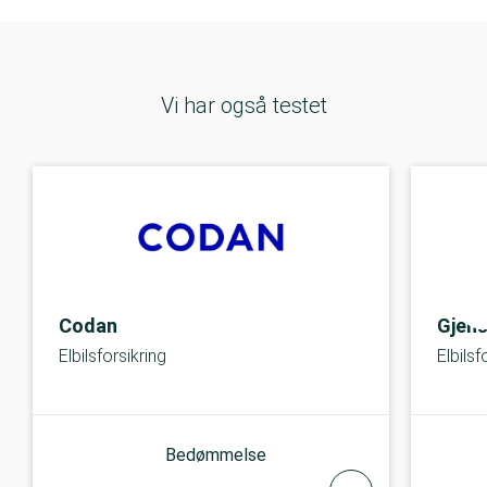
Vi har også testet
Codan
Gjens
Elbilsforsikring
Elbilsf
Bedømmelse