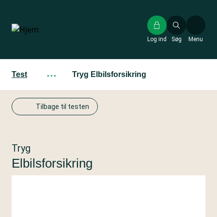
Gå
til
hovedindhold
Log ind
Søg
Menu
Test
···
Tryg Elbilsforsikring
Tilbage til testen
Tryg
Elbilsforsikring